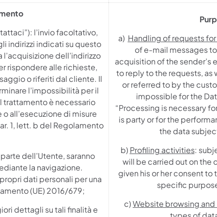
tamento
Purp
ttaci”): l’invio facoltativo,
a)
Handling of requests for
i indirizzi indicati su questo
of e-mail messages to 
’acquisizione dell’indirizzo
acquisition of the sender’s
r rispondere alle richieste,
to reply to the requests, as
ggio o riferiti dal cliente. Il
or referred to by the cust
inare l’impossibilità per il
impossible for the Data
“Il trattamento è necessario
“Processing is necessary fo
te o all’esecuzione di misure
is party or for the perform
ar. 1, lett. b del Regolamento
the data subject
b)
Profiling activities
: subj
 parte dell’Utente, saranno
will be carried out on the
mediante la navigazione.
given his or her consent to 
propri dati personali per una
specific purpose
egolamento (UE) 2016/679;
c)
Website browsing and
ori dettagli su tali finalità e
types of data