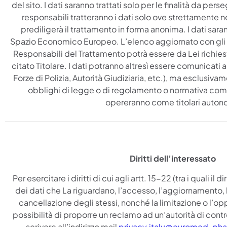
del sito. I dati saranno trattati solo per le finalità da perse
responsabili tratteranno i dati solo ove strettamente nec
prediligerà il trattamento in forma anonima. I dati sarann
Spazio Economico Europeo. L’elenco aggiornato con gli estr
Responsabili del Trattamento potrà essere da Lei richi
citato Titolare. I dati potranno altresì essere comunicati a
Forze di Polizia, Autorità Giudiziaria, etc.), ma esclusiv
obblighi di legge o di regolamento o normativa comunit
opereranno come titolari auton
Diritti dell’interessato
Per esercitare i diritti di cui agli artt. 15-22 (tra i quali il 
dei dati che La riguardano, l’accesso, l’aggiornamento, la 
cancellazione degli stessi, nonché la limitazione o l’op
possibilità di proporre un reclamo ad un’autorità di contro
scrivere all’indirizzo mail
privacy.italy@euromed-ph