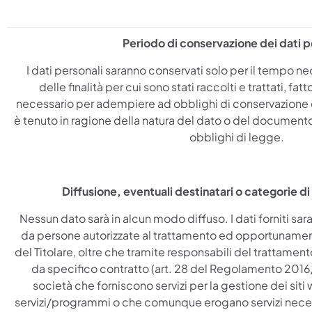
Periodo di conservazione dei dati p
I dati personali saranno conservati solo per il tempo 
delle finalità per cui sono stati raccolti e trattati, fa
necessario per adempiere ad obblighi di conservazione cu
è tenuto in ragione della natura del dato o del documento,
obblighi di legge.
Diffusione, eventuali destinatari o categorie di 
Nessun dato sarà in alcun modo diffuso. I dati forniti sa
da persone autorizzate al trattamento ed opportunamente 
del Titolare, oltre che tramite responsabili del trattamen
da specifico contratto (art. 28 del Regolamento 201
società che forniscono servizi per la gestione dei siti
servizi/programmi o che comunque erogano servizi necess