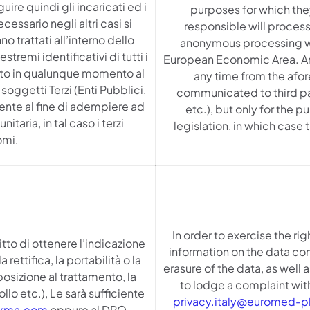
guire quindi gli incaricati ed i
purposes for which the
essario negli altri casi si
responsible will process
o trattati all’interno dello
anonymous processing wil
emi identificativi di tutti i
European Economic Area. An 
esto in qualunque momento al
any time from the afo
 soggetti Terzi (Enti Pubblici,
communicated to third part
amente al fine di adempiere ad
etc.), but only for the pu
aria, in tal caso i terzi
legislation, in which case 
omi.
In order to exercise the rig
diritto di ottenere l’indicazione
information on the data con
rettifica, la portabilità o la
erasure of the data, as well a
posizione al trattamento, la
to lodge a complaint with
llo etc.), Le sarà sufficiente
privacy.italy@euromed-
arma.com
oppure al DPO