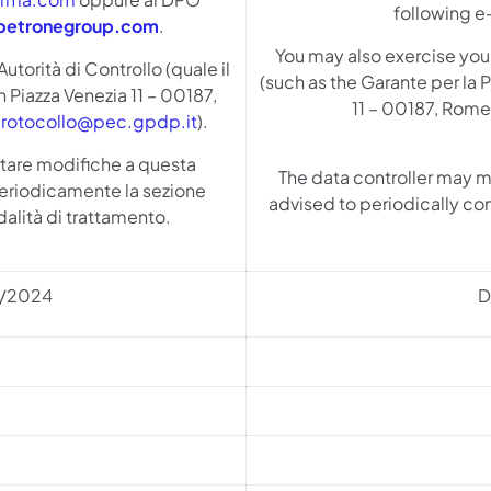
following e
etronegroup.com
.
You may also exercise your
Autorità di Controllo (quale il
(such as the Garante per la P
n Piazza Venezia 11 – 00187,
11 – 00187, Rome (
rotocollo@pec.gpdp.it
).
portare modifiche a questa
The data controller may m
periodicamente la sezione
advised to periodically con
dalità di trattamento.
3/2024
D