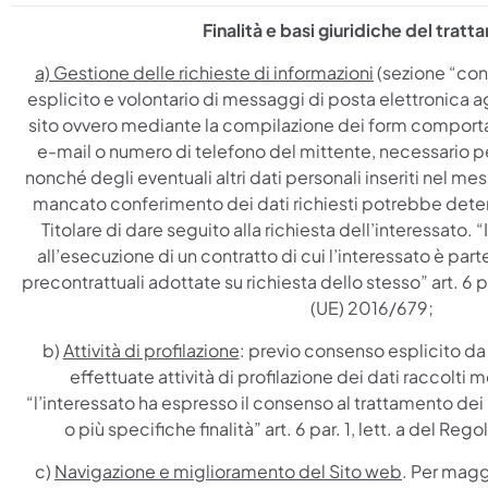
Finalità e basi giuridiche del trat
a) Gestione delle richieste di informazioni
(sezione “conta
esplicito e volontario di messaggi di posta elettronica agl
sito ovvero mediante la compilazione dei form comporta l
e-mail o numero di telefono del mittente, necessario pe
nonché degli eventuali altri dati personali inseriti nel messa
mancato conferimento dei dati richiesti potrebbe determ
Titolare di dare seguito alla richiesta dell’interessato. 
all’esecuzione di un contratto di cui l’interessato è par
precontrattuali adottate su richiesta dello stesso” art. 6 p
(UE) 2016/679;
b)
Attività di profilazione
: previo consenso esplicito da
effettuate attività di profilazione dei dati raccolti 
“l’interessato ha espresso il consenso al trattamento dei 
o più specifiche finalità” art. 6 par. 1, lett. a del R
c)
Navigazione e miglioramento del Sito web
. Per maggi