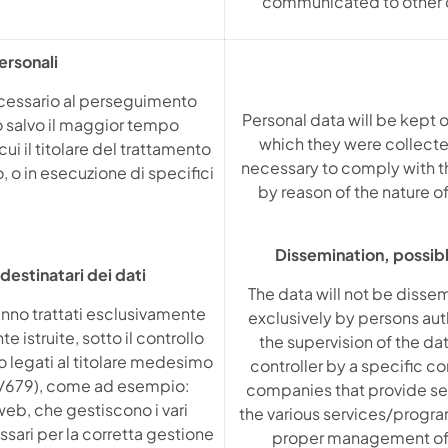
communicated to other o
ersonali
necessario al perseguimento
Personal data will be kept o
tto salvo il maggior tempo
which they were collecte
i il titolare del trattamento
necessary to comply with th
 o in esecuzione di specifici
by reason of the nature of
Dissemination, possibl
destinatari dei dati
The data will not be disse
ranno trattati esclusivamente
exclusively by persons aut
istruite, sotto il controllo
the supervision of the da
to legati al titolare medesimo
controller by a specific co
6/679), come ad esempio:
companies that provide se
 web, che gestiscono i vari
the various services/program
ari per la corretta gestione
proper management of t