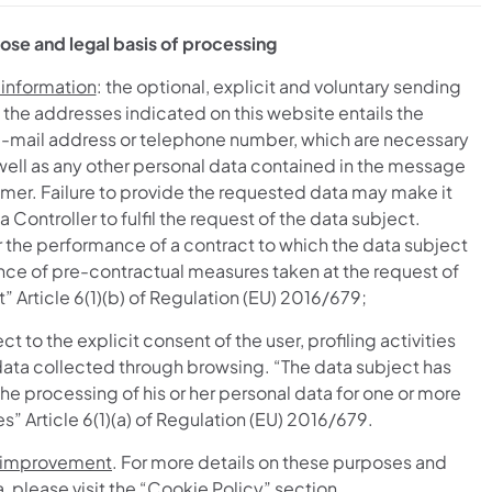
ose and legal basis of processing
 information
: the optional, explicit and voluntary sending
the addresses indicated on this website entails the
 e-mail address or telephone number, which are necessary
 well as any other personal data contained in the message
omer. Failure to provide the requested data may make it
 Controller to fulfil the request of the data subject.
r the performance of a contract to which the data subject
ance of pre-contractual measures taken at the request of
” Article 6(1)(b) of Regulation (EU) 2016/679;
ect to the explicit consent of the user, profiling activities
 data collected through browsing. “The data subject has
the processing of his or her personal data for one or more
s” Article 6(1)(a) of Regulation (EU) 2016/679.
 improvement
. For more details on these purposes and
, please visit the “Cookie Policy” section.