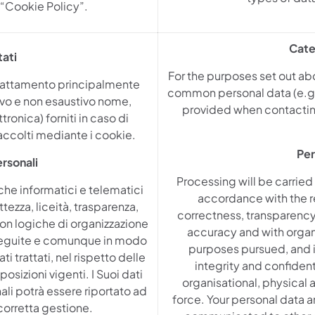
e “Cookie Policy”.
Cate
tati
For the purposes set out ab
 trattamento principalmente
common personal data (e.g
tivo e non esaustivo nome,
provided when contacting
ronica) forniti in caso di
raccolti mediante i cookie.
Per
rsonali
Processing will be carried
che informatici e telematici
accordance with the re
ttezza, liceità, trasparenza,
correctness, transparenc
on logiche di organizzazione
accuracy and with organi
erseguite e comunque in modo
purposes pursued, and in
ti trattati, nel rispetto delle
integrity and confident
osizioni vigenti. I Suoi dati
organisational, physical 
ali potrà essere riportato ad
force. Your personal data
 corretta gestione.