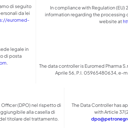
iamo di seguito
In compliance with Regulation (EU) 
ersonali da lei
information regarding the processing o
s://euromed-
website at
h
sede legale in
zo di posta
com
.
The data controller is Euromed Pharma S.r
Aprile 56, P.I. 05965480634, e-m
 Officer (DPO) nel rispetto di
The Data Controller has a
ggiungibile alla casella di
with Article 37
el titolare del trattamento.
dpo@petronegr