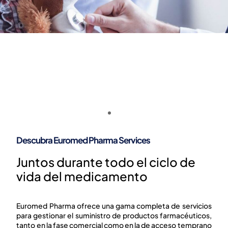
Descubra Euromed Pharma Services
Servicios para empresas biotecnológicas y
Juntos durante todo el ciclo de
farmacéuticas
SERVICIOS DE VALOR
vida del medicamento
AÑADIDO PARA LÍNEAS
Euromed Pharma ofrece una gama completa de servicios
ESPECIALIZADAS Y
para gestionar el suministro de productos farmacéuticos,
tanto en la fase comercial como en la de acceso temprano