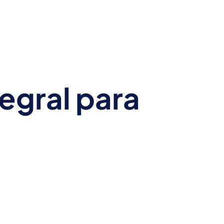
es y ahorra tiempo
A TRAVÉS DE
EXPERTOS
egral para