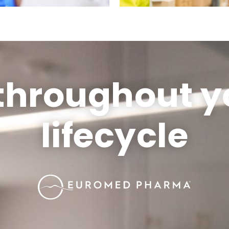
throughout y
lifecycle