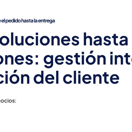
servicio al cliente: cómo Euromed Pharma reduce cost
 PERSONALIZADA 
el pedido hasta la entrega
oluciones hasta
 FORMADOS POR 
nes: gestión int
ción del cliente
egocios: