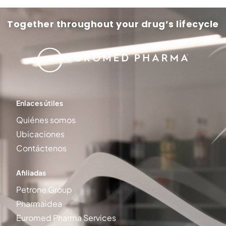
Together throughout your drug’s lifecycle
Enlaces útiles
Quiénes somos
Ubicaciones
Contáctenos
Afiliadas
Petrone Group
Pharmaidea
Euromed Pharma Services